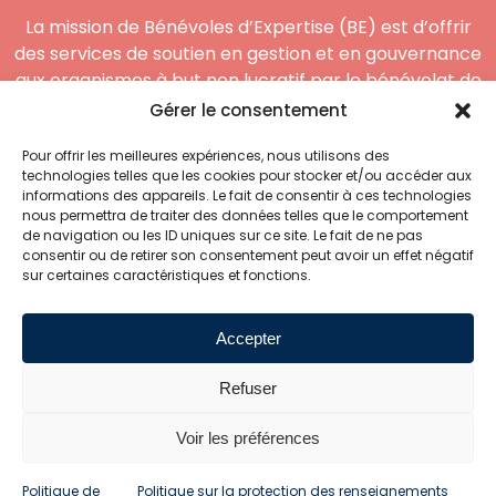
La mission de Bénévoles d’Expertise (BE) est d’offrir
des services de soutien en gestion et en gouvernance
aux organismes à but non lucratif par le bénévolat de
compétences.
Gérer le consentement
Coordonnées
Pour offrir les meilleures expériences, nous utilisons des
technologies telles que les cookies pour stocker et/ou accéder aux
informations des appareils. Le fait de consentir à ces technologies
5000, 3e Avenue Ouest
nous permettra de traiter des données telles que le comportement
Bureau 205 Québec
de navigation ou les ID uniques sur ce site. Le fait de ne pas
(Québec) G1H 7J1
consentir ou de retirer son consentement peut avoir un effet négatif
sur certaines caractéristiques et fonctions.
418 914-5589
Accepter
Refuser
Voir les préférences
2024© Bénévoles d’Expertise | Une création
Snabb
|
Politique des
Politique de
Politique sur la protection des renseignements