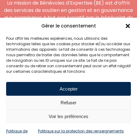
La mission de Bénévoles d’Expertise (BE) est d’offrir
des services de soutien en gestion et en gouvernance
aux organismes à but non lucratif par le bénévolat de
compétences.
Gérer le consentement
Coordonnées
Pour offrir les meilleures expériences, nous utilisons des
technologies telles que les cookies pour stocker et/ou accéder aux
informations des appareils. Le fait de consentir à ces technologies
5000, 3e Avenue Ouest
nous permettra de traiter des données telles que le comportement
Bureau 205 Québec
de navigation ou les ID uniques sur ce site. Le fait de ne pas
(Québec) G1H 7J1
consentir ou de retirer son consentement peut avoir un effet négatif
sur certaines caractéristiques et fonctions.
418 914-5589
Accepter
Refuser
Voir les préférences
2024© Bénévoles d’Expertise | Une création
Snabb
|
Politique des
Politique de
Politique sur la protection des renseignements
cookies
|
Politique de confidentialité