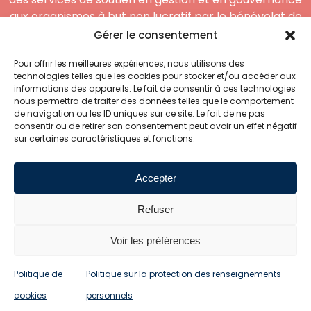
aux organismes à but non lucratif par le bénévolat de
compétences.
Gérer le consentement
Coordonnées
Pour offrir les meilleures expériences, nous utilisons des
technologies telles que les cookies pour stocker et/ou accéder aux
informations des appareils. Le fait de consentir à ces technologies
5000, 3e Avenue Ouest
nous permettra de traiter des données telles que le comportement
Bureau 205 Québec
de navigation ou les ID uniques sur ce site. Le fait de ne pas
(Québec) G1H 7J1
consentir ou de retirer son consentement peut avoir un effet négatif
sur certaines caractéristiques et fonctions.
418 914-5589
Accepter
Refuser
Voir les préférences
2024© Bénévoles d’Expertise | Une création
Snabb
|
Politique des
Politique de
Politique sur la protection des renseignements
cookies
|
Politique de confidentialité
cookies
personnels