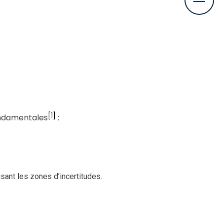
[1]
fondamentales
:
isant les zones d’incertitudes.